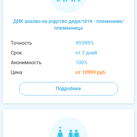
ДНК анализ на родство дядя/тётя - племенник/
племянница
Точность
99,999%
Срок
от 3 дней
Анонимность
100%
Цена
от 10999 руб.
Подробнее