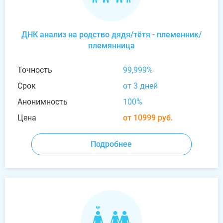
ДНК анализ на родство дядя/тётя - племенник/
племянница
Точность
99,999%
Срок
от 3 дней
Анонимность
100%
Цена
от 10999 руб.
Подробнее