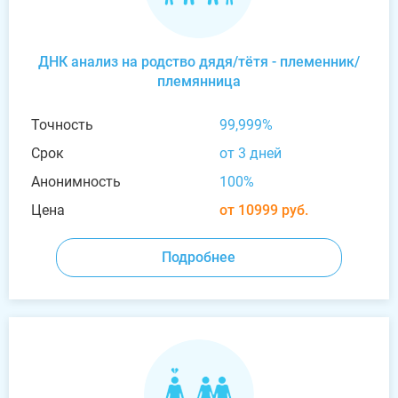
ДНК анализ на родство дядя/тётя - племенник/
племянница
Точность
99,999%
Срок
от 3 дней
Анонимность
100%
Цена
от 10999 руб.
Подробнее