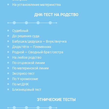
На установление материнства
ДНК-ТЕСТ НА РОДСТВО
Судебный
До решения суда
Бабушка/дедушка — Внук/внучка
Дядя/тётя — Племянник
Родной — Сводный брат/сестра
На любое родство
По отцовской линии
По материнской линии
Экспресс-тест
По Y-хромосоме
По мтДНК
Близнецовый тест
ЭТНИЧЕСКИЕ ТЕСТЫ