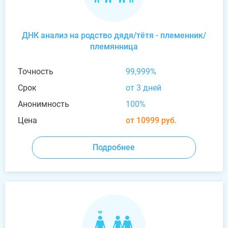
ДНК анализ на родство дядя/тётя - племенник/
племянница
Точность
99,999%
Срок
от 3 дней
Анонимность
100%
Цена
от 10999 руб.
Подробнее