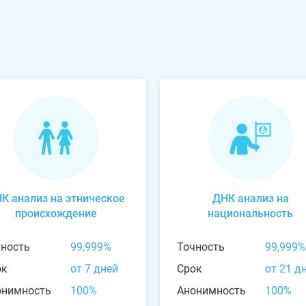
К анализ на этническое
ДНК анализ на
происхождение
национальность
чность
99,999%
Точность
99,999%
ок
от 7 дней
Срок
от 21 д
онимность
100%
Анонимность
100%