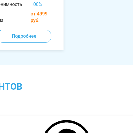
онимность
100%
от 4999
на
руб.
Подробнее
НТОВ