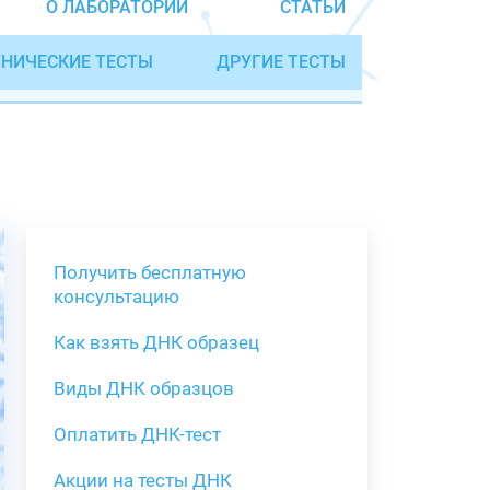
О ЛАБОРАТОРИИ
СТАТЬИ
НИЧЕСКИЕ ТЕСТЫ
ДРУГИЕ ТЕСТЫ
Получить бесплатную
консультацию
Как взять ДНК образец
Получить бе
Виды ДНК образцов
Как взять о
Виды нестан
(инструкция)
для анализа
Оплатить ДНК-тест
Забор крови
Акции на тесты ДНК
тестов