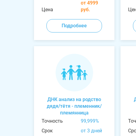
от 4999
Цена
руб.
Це
Подробнее
ДНК анализ на родство
дядя/тётя - племенник/
племянница
Точность
99,999%
То
Срок
от 3 дней
Ср