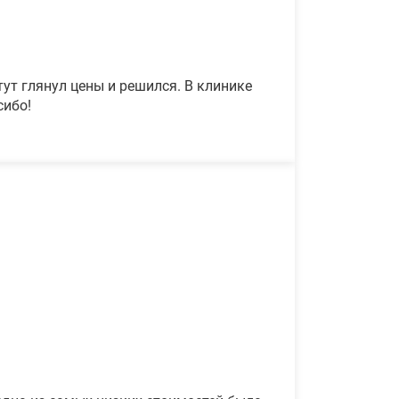
ут глянул цены и решился. В клинике
сибо!