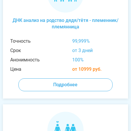
ДНК анализ на родство дядя/тётя - племенник/
племянница
Точность
99,999%
Срок
от 3 дней
Анонимность
100%
Цена
от 10999 руб.
Подробнее