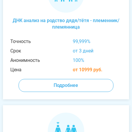
ДНК анализ на родство дядя/тётя - племенник/
племянница
Точность
99,999%
Срок
от 3 дней
Анонимность
100%
Цена
от 10999 руб.
Подробнее