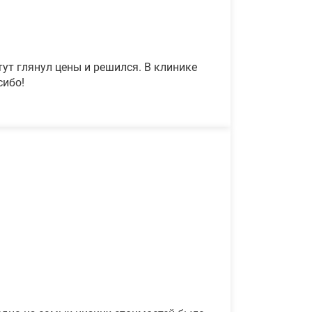
ут глянул цены и решился. В клинике
сибо!