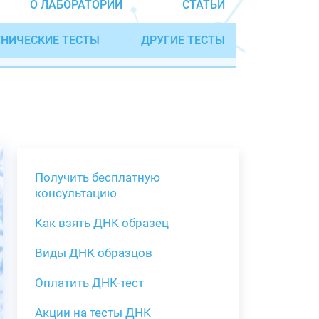
О ЛАБОРАТОРИИ
СТАТЬИ
НИЧЕСКИЕ ТЕСТЫ
ДРУГИЕ ТЕСТЫ
Получить бесплатную
консультацию
Как взять ДНК образец
Получить бе
Виды ДНК образцов
Как взять о
Виды нестан
(инструкция)
для анализа
Оплатить ДНК-тест
Забор крови
Акции на тесты ДНК
тестов