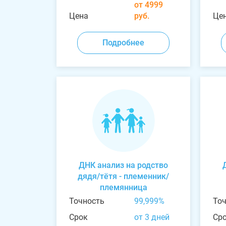
от 4999
Цена
руб.
Це
Подробнее
ДНК анализ на родство
дядя/тётя - племенник/
племянница
Точность
99,999%
То
Срок
от 3 дней
Ср