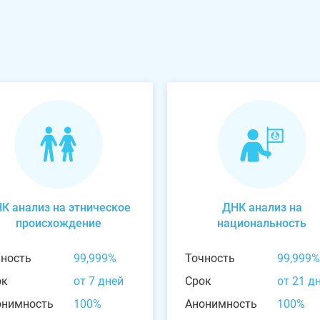
К анализ на этническое
ДНК анализ на
происхождение
национальность
чность
99,999%
Точность
99,999%
ок
от 7 дней
Срок
от 21 д
онимность
100%
Анонимность
100%