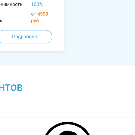
онимность
100%
от 4999
на
руб.
Подробнее
НТОВ