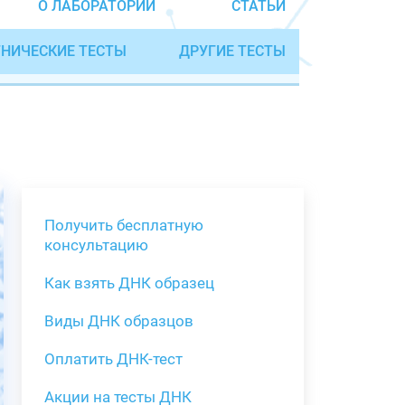
О ЛАБОРАТОРИИ
СТАТЬИ
НИЧЕСКИЕ ТЕСТЫ
ДРУГИЕ ТЕСТЫ
Получить бесплатную
консультацию
Как взять ДНК образец
Получить бе
Виды ДНК образцов
Как взять о
Виды нестан
(инструкция)
для анализа
Оплатить ДНК-тест
Забор крови
Акции на тесты ДНК
тестов