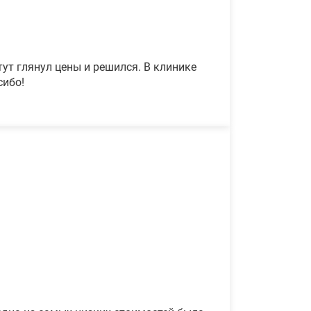
ут глянул цены и решился. В клинике
сибо!