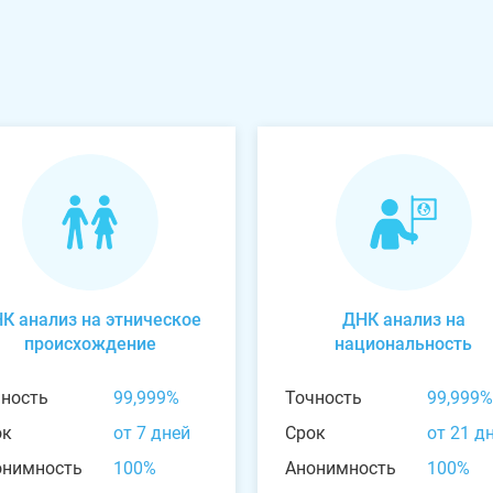
К анализ на этническое
ДНК анализ на
происхождение
национальность
чность
99,999%
Точность
99,999%
ок
от 7 дней
Срок
от 21 д
онимность
100%
Анонимность
100%