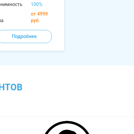
онимность
100%
от 4999
на
руб.
Подробнее
НТОВ