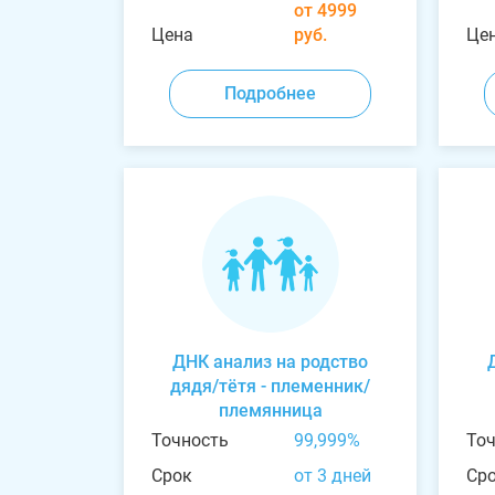
от 4999
Цена
руб.
Це
Подробнее
ДНК анализ на родство
дядя/тётя - племенник/
племянница
Точность
99,999%
То
Срок
от 3 дней
Ср