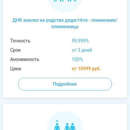
ДНК анализ на родство дядя/тётя - племенник/
племянница
Точность
99,999%
Срок
от 3 дней
Анонимность
100%
Цена
от 10999 руб.
Подробнее