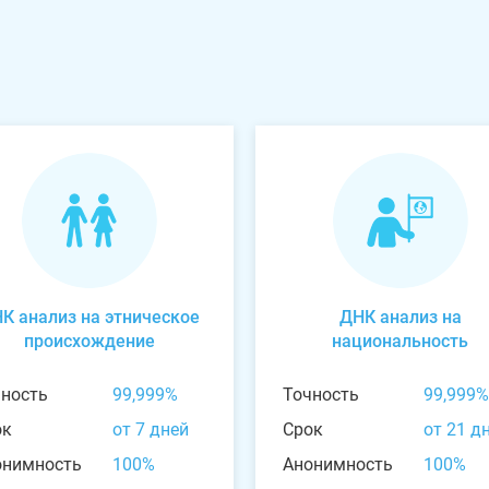
К анализ на этническое
ДНК анализ на
происхождение
национальность
чность
99,999%
Точность
99,999%
ок
от 7 дней
Срок
от 21 д
онимность
100%
Анонимность
100%