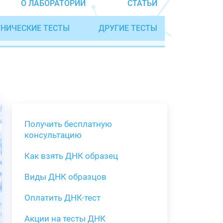
О ЛАБОРАТОРИИ
СТАТЬИ
НИЧЕСКИЕ ТЕСТЫ
ДРУГИЕ ТЕСТЫ
Получить бесплатную
консультацию
Как взять ДНК образец
Получить бе
Виды ДНК образцов
Как взять о
Виды нестан
(инструкция)
для анализа
Оплатить ДНК-тест
Забор крови
Акции на тесты ДНК
тестов