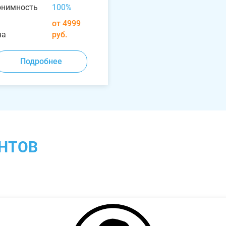
онимность
100%
от 4999
на
руб.
Подробнее
НТОВ