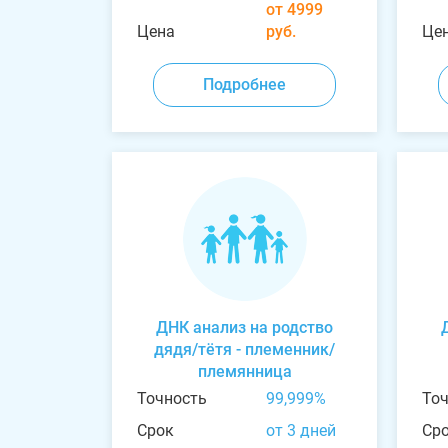
от 4999
Цена
руб.
Це
Подробнее
ДНК анализ на родство
дядя/тётя - племенник/
племянница
Точность
99,999%
То
Срок
от 3 дней
Ср