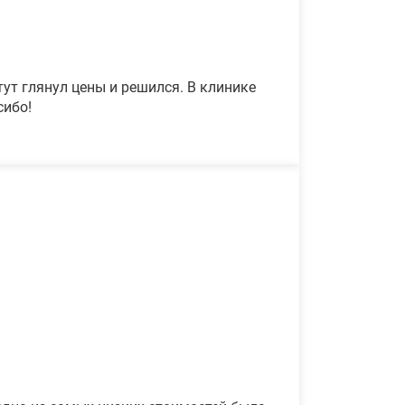
ут глянул цены и решился. В клинике
сибо!