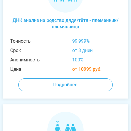
ДНК анализ на родство дядя/тётя - племенник/
племянница
Точность
99,999%
Срок
от 3 дней
Анонимность
100%
Цена
от 10999 руб.
Подробнее