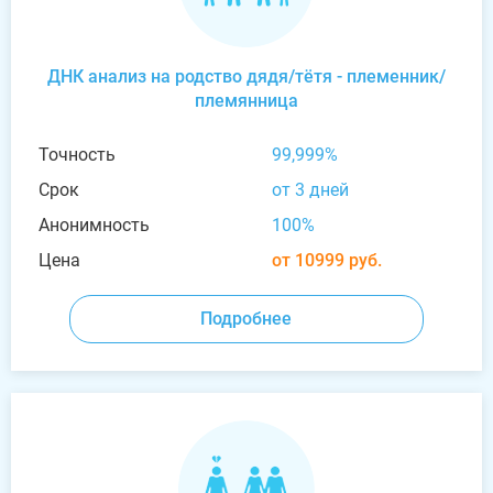
ДНК анализ на родство дядя/тётя - племенник/
племянница
Точность
99,999%
Срок
от 3 дней
Анонимность
100%
Цена
от 10999 руб.
Подробнее