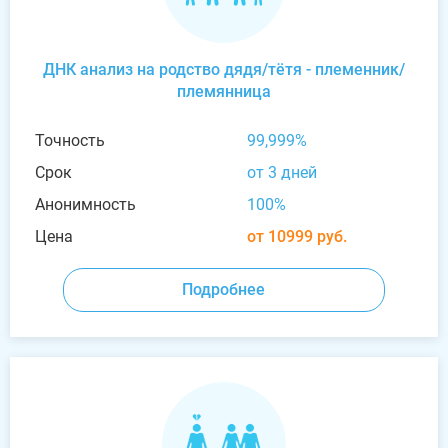
ДНК анализ на родство дядя/тётя - племенник/
племянница
Точность
99,999%
Срок
от 3 дней
Анонимность
100%
Цена
от 10999 руб.
Подробнее