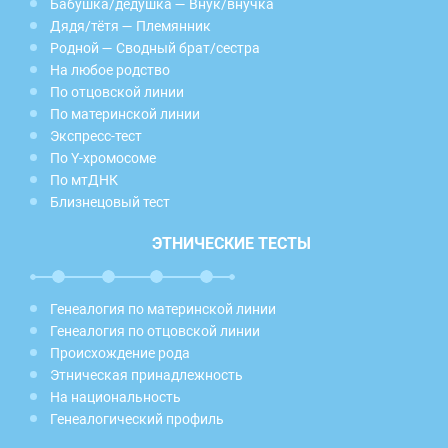
Бабушка/дедушка — Внук/внучка
Дядя/тётя — Племянник
Родной — Сводный брат/сестра
На любое родство
По отцовской линии
По материнской линии
Экспресс-тест
По Y-хромосоме
По мтДНК
Близнецовый тест
ЭТНИЧЕСКИЕ ТЕСТЫ
Генеалогия по материнской линии
Генеалогия по отцовской линии
Происхождение рода
Этническая принадлежность
На национальность
Генеалогический профиль