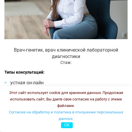
Врач-генетик, врач клинической лабораторной
диагностики
Стаж:
Типы консультаций:
устная он-лайн
письменная он-лайн
Этот сайт использует cookie для хранения данных. Продолжая
письменная офлайн
использовать сайт, Вы даете свое согласие на работу с этими
файлами.
Стоимость консультации:
3500 рублей
График работы:
ПН, ВТ, ЧТ, ПТ с 16.00 до 18.00
Согласие на обработку и политика в отношении персональных
данных.
Онлайн консультация
OK