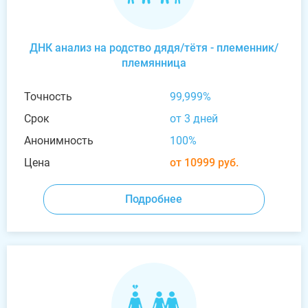
ДНК анализ на родство дядя/тётя - племенник/
племянница
Точность
99,999%
Срок
от 3 дней
Анонимность
100%
Цена
от 10999 руб.
Подробнее