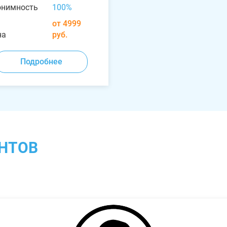
онимность
100%
от 4999
на
руб.
Подробнее
НТОВ