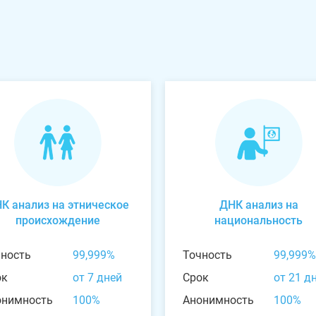
К анализ на этническое
ДНК анализ на
происхождение
национальность
чность
99,999%
Точность
99,999%
ок
от 7 дней
Срок
от 21 д
онимность
100%
Анонимность
100%