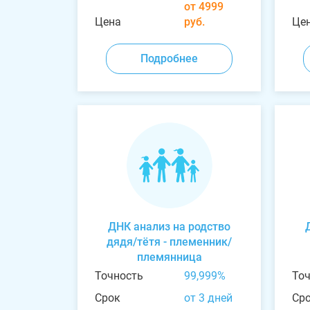
от 4999
Цена
руб.
Це
Подробнее
ДНК анализ на родство
дядя/тётя - племенник/
племянница
Точность
99,999%
То
Срок
от 3 дней
Ср