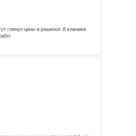
ут глянул цены и решился. В клинике
сибо!