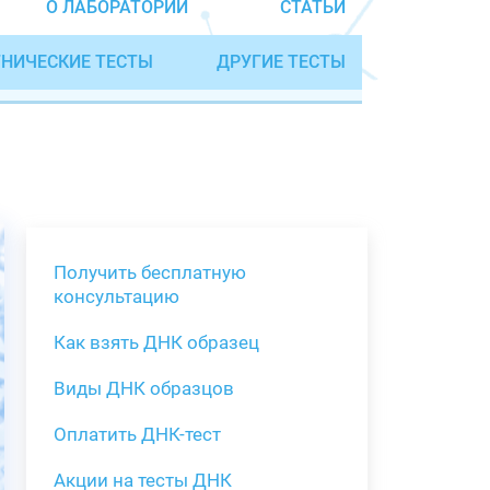
О ЛАБОРАТОРИИ
СТАТЬИ
НИЧЕСКИЕ ТЕСТЫ
ДРУГИЕ ТЕСТЫ
Получить бесплатную
консультацию
Как взять ДНК образец
Получить бе
Виды ДНК образцов
Как взять о
Виды нестан
(инструкция)
для анализа
Оплатить ДНК-тест
Забор крови
Акции на тесты ДНК
тестов