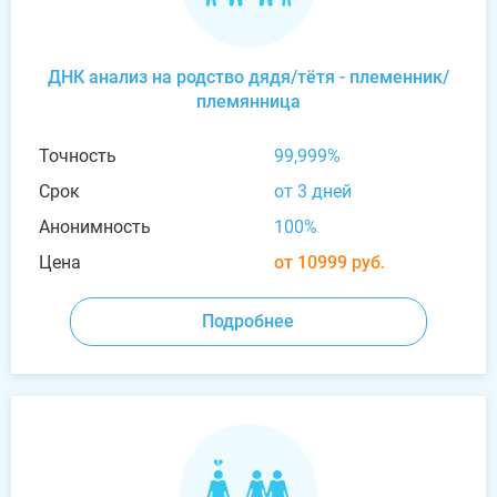
ДНК анализ на родство дядя/тётя - племенник/
племянница
Точность
99,999%
Срок
от 3 дней
Анонимность
100%
Цена
от 10999 руб.
Подробнее