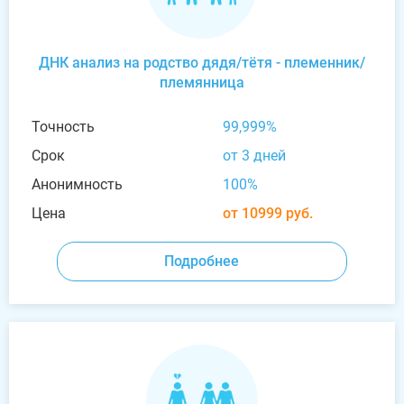
ДНК анализ на родство дядя/тётя - племенник/
племянница
Точность
99,999%
Срок
от 3 дней
Анонимность
100%
Цена
от 10999 руб.
Подробнее