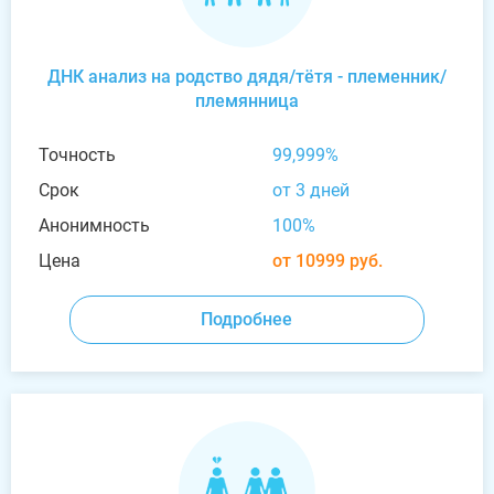
ДНК анализ на родство дядя/тётя - племенник/
племянница
Точность
99,999%
Срок
от 3 дней
Анонимность
100%
Цена
от 10999 руб.
Подробнее