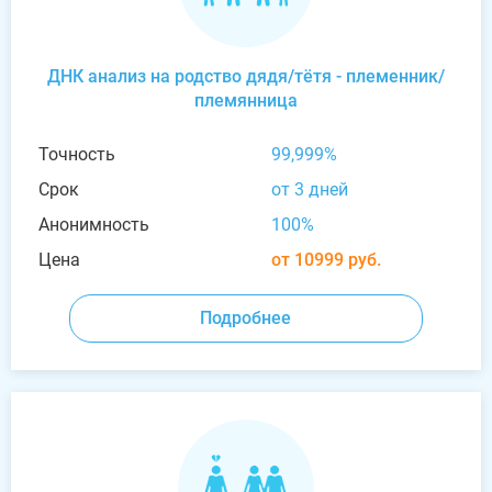
ДНК анализ на родство дядя/тётя - племенник/
племянница
Точность
99,999%
Срок
от 3 дней
Анонимность
100%
Цена
от 10999 руб.
Подробнее