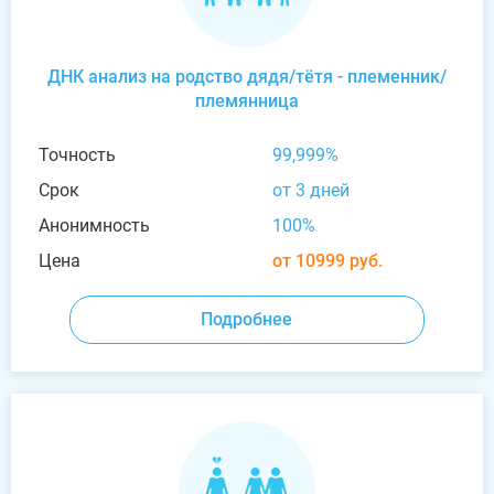
ДНК анализ на родство дядя/тётя - племенник/
племянница
Точность
99,999%
Срок
от 3 дней
Анонимность
100%
Цена
от 10999 руб.
Подробнее