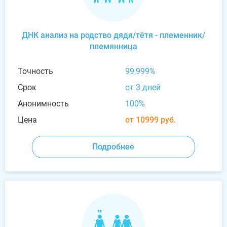
ДНК анализ на родство дядя/тётя - племенник/
племянница
Точность
99,999%
Срок
от 3 дней
Анонимность
100%
Цена
от 10999 руб.
Подробнее