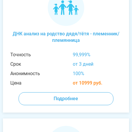
ДНК анализ на родство дядя/тётя - племенник/
племянница
Точность
99,999%
Срок
от 3 дней
Анонимность
100%
Цена
от 10999 руб.
Подробнее