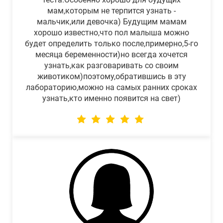
мам,которым не терпится узнать -
мальчик,или девочка) Будущим мамам
хорошо известно,что пол малыша можно
будет определить только после,примерно,5-го
месяца беременности)но всегда хочется
узнать,как разговаривать со своим
животиком)поэтому,обратившись в эту
лабораторию,можно на самых ранних сроках
узнать,кто именно появится на свет)