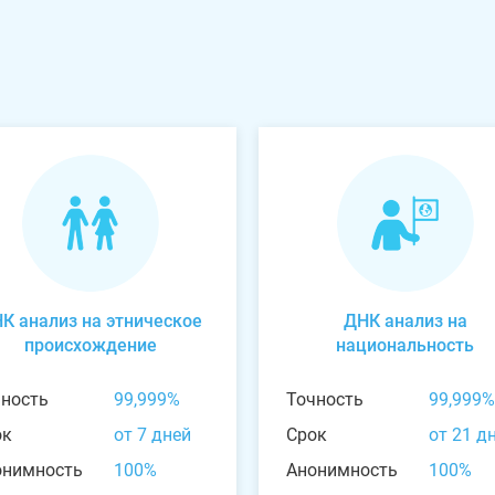
К анализ на этническое
ДНК анализ на
происхождение
национальность
чность
99,999%
Точность
99,999%
ок
от 7 дней
Срок
от 21 д
онимность
100%
Анонимность
100%