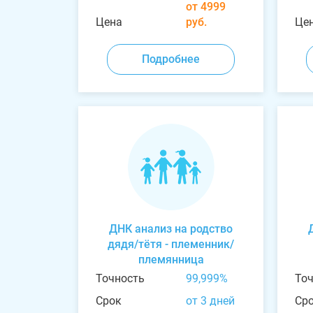
от 4999
Цена
руб.
Це
Подробнее
ДНК анализ на родство
дядя/тётя - племенник/
племянница
Точность
99,999%
То
Срок
от 3 дней
Ср