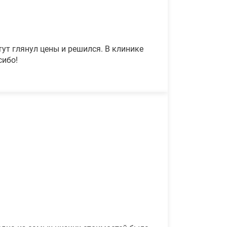
ут глянул цены и решился. В клинике
сибо!