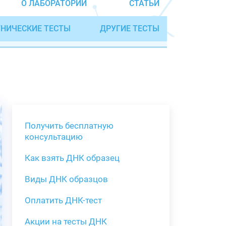
О ЛАБОРАТОРИИ
СТАТЬИ
НИЧЕСКИЕ ТЕСТЫ
ДРУГИЕ ТЕСТЫ
Получить бесплатную
консультацию
Как взять ДНК образец
Получить бе
Виды ДНК образцов
Как взять о
Виды нестан
(инструкция)
для анализа
Оплатить ДНК-тест
Забор крови
Акции на тесты ДНК
тестов