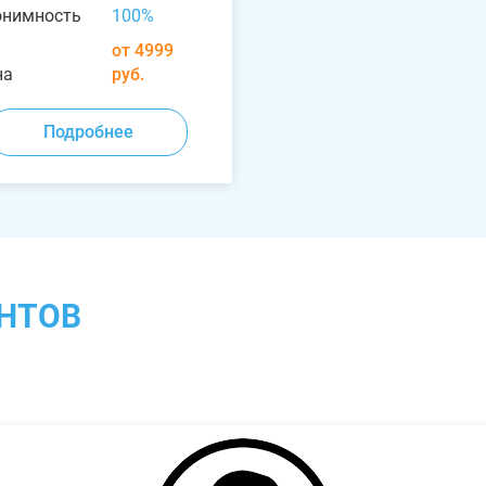
онимность
100%
от 4999
на
руб.
Подробнее
НТОВ