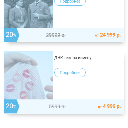
Подробнее
20
24 999
р.
29999
р.
%
от
ДНК-тест на измену
Подробнее
20
4 999
р.
5999
р.
%
от