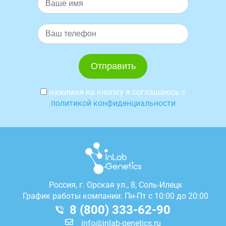
нажимая на кнопку я соглашаюсь с
политикой конфиденциальности
Россия, г.
Орская ул., 8, Соль-Илецк
График работы компании: Пн-Пт с 10:00 до 20:00
8 (800) 333-62-90
info@inlab-genetics.ru