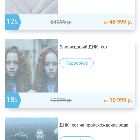
12
48 999
р.
54999
р.
%
от
Близнецовый ДНК-тест
Подробнее
18
10 999
р.
12999
р.
%
от
ДНК-тест на происхождение рода