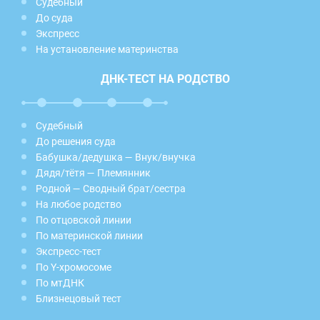
Судебный
До суда
Экспресс
На установление материнства
ДНК-ТЕСТ НА РОДСТВО
Судебный
До решения суда
Бабушка/дедушка — Внук/внучка
Дядя/тётя — Племянник
Родной — Сводный брат/сестра
На любое родство
По отцовской линии
По материнской линии
Экспресс-тест
По Y-хромосоме
По мтДНК
Близнецовый тест