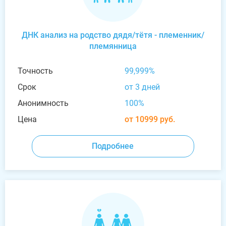
ДНК анализ на родство дядя/тётя - племенник/
племянница
Точность
99,999%
Срок
от 3 дней
Анонимность
100%
Цена
от 10999 руб.
Подробнее