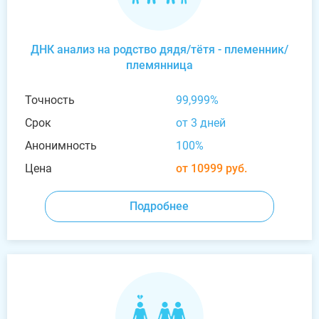
ДНК анализ на родство дядя/тётя - племенник/
племянница
Точность
99,999%
Срок
от 3 дней
Анонимность
100%
Цена
от 10999 руб.
Подробнее