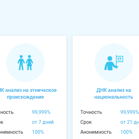
К анализ на этническое
ДНК анализ на
происхождение
национальность
чность
99,999%
Точность
99,999%
ок
от 7 дней
Срок
от 21 д
онимность
100%
Анонимность
100%