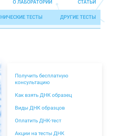
О ЛАБОРАТОРИИ
СТАТЬИ
НИЧЕСКИЕ ТЕСТЫ
ДРУГИЕ ТЕСТЫ
Получить бесплатную
консультацию
Как взять ДНК образец
Получить бе
Виды ДНК образцов
Как взять о
Виды нестан
(инструкция)
для анализа
Оплатить ДНК-тест
Забор крови
Акции на тесты ДНК
тестов