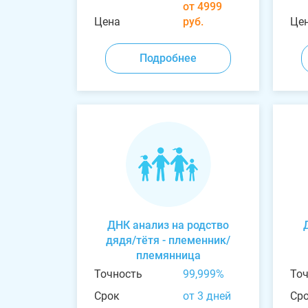
от 4999
Цена
руб.
Це
Подробнее
ДНК анализ на родство
дядя/тётя - племенник/
племянница
Точность
99,999%
То
Срок
от 3 дней
Ср