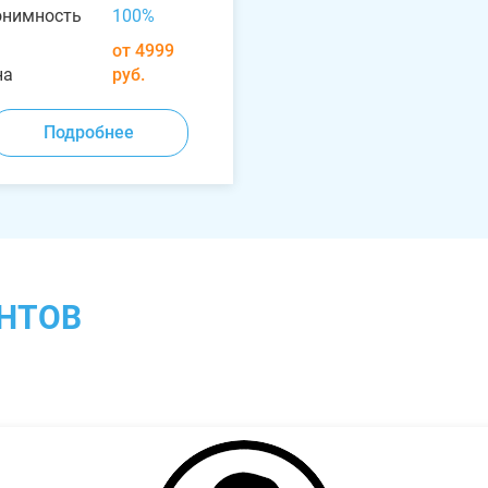
онимность
100%
от 4999
на
руб.
Подробнее
НТОВ