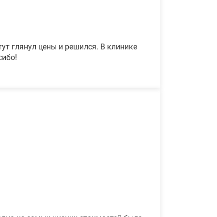
ут глянул цены и решился. В клинике
сибо!