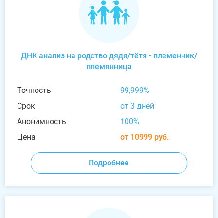
ДНК анализ на родство дядя/тётя - племенник/
племянница
Точность
99,999%
Срок
от 3 дней
Анонимность
100%
Цена
от 10999 руб.
Подробнее