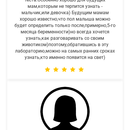
мам,которым не терпится узнать -
мальчик,или девочка) Будущим мамам
хорошо известно,что пол малыша можно
будет определить только после,примерно,5-го
месяца беременности)но всегда хочется
узнать,как разговаривать со своим
животиком)поэтому,обратившись в эту
лабораторию,можно на самых ранних сроках
узнать,кто именно появится на свет)