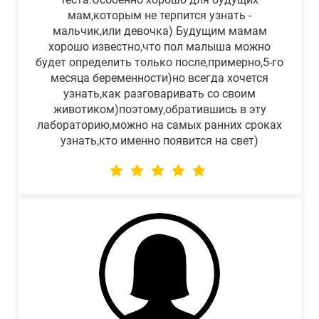
мам,которым не терпится узнать -
мальчик,или девочка) Будущим мамам
хорошо известно,что пол малыша можно
будет определить только после,примерно,5-го
месяца беременности)но всегда хочется
узнать,как разговаривать со своим
животиком)поэтому,обратившись в эту
лабораторию,можно на самых ранних сроках
узнать,кто именно появится на свет)