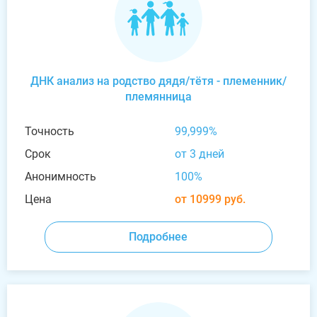
ДНК анализ на родство дядя/тётя - племенник/
племянница
Точность
99,999%
Срок
от 3 дней
Анонимность
100%
Цена
от 10999 руб.
Подробнее