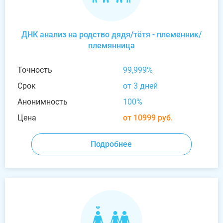
ДНК анализ на родство дядя/тётя - племенник/
племянница
Точность
99,999%
Срок
от 3 дней
Анонимность
100%
Цена
от 10999 руб.
Подробнее