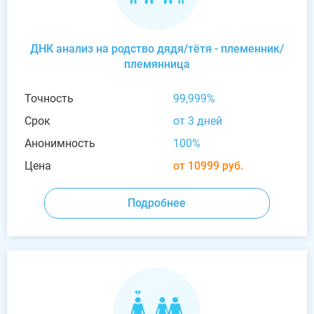
ДНК анализ на родство дядя/тётя - племенник/
племянница
Точность
99,999%
Срок
от 3 дней
Анонимность
100%
Цена
от 10999 руб.
Подробнее