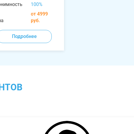
онимность
100%
от 4999
на
руб.
Подробнее
НТОВ