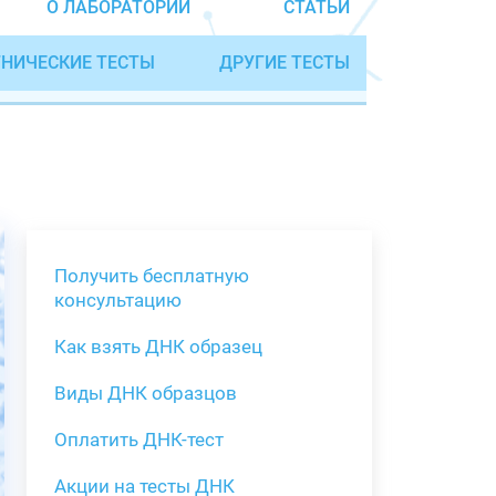
О ЛАБОРАТОРИИ
СТАТЬИ
НИЧЕСКИЕ ТЕСТЫ
ДРУГИЕ ТЕСТЫ
Получить бесплатную
консультацию
Как взять ДНК образец
Получить бе
Виды ДНК образцов
Как взять о
Виды нестан
(инструкция)
для анализа
Оплатить ДНК-тест
Забор крови
Акции на тесты ДНК
тестов