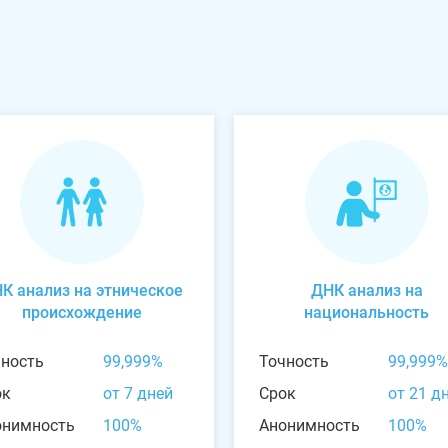
К анализ на этническое
ДНК анализ на
происхождение
национальность
чность
99,999%
Точность
99,999%
ок
от 7 дней
Срок
от 21 д
онимность
100%
Анонимность
100%