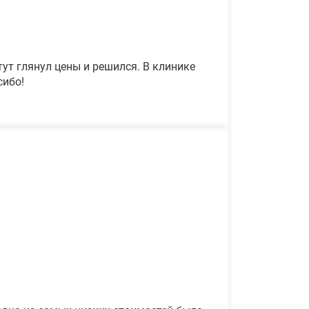
ут глянул цены и решился. В клинике
сибо!