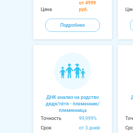
от 4999
Цена
руб.
Це
Подробнее
ДНК анализ на родство
дядя/тётя - племенник/
племянница
Точность
99,999%
То
Срок
от 3 дней
Ср