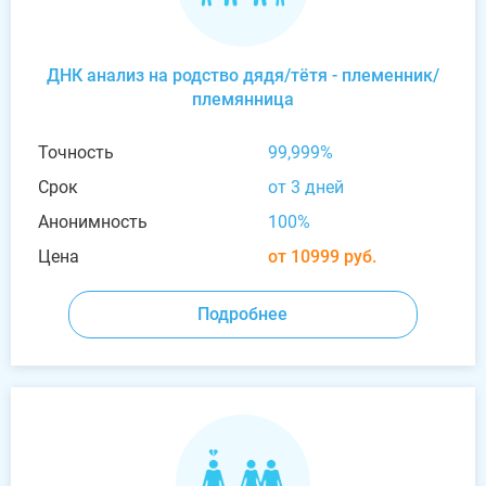
ДНК анализ на родство дядя/тётя - племенник/
племянница
Точность
99,999%
Срок
от 3 дней
Анонимность
100%
Цена
от 10999 руб.
Подробнее