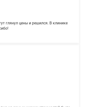
ут глянул цены и решился. В клинике
сибо!