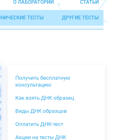
О ЛАБОРАТОРИИ
СТАТЬИ
НИЧЕСКИЕ ТЕСТЫ
ДРУГИЕ ТЕСТЫ
Получить бесплатную
консультацию
Как взять ДНК образец
Получить бе
Виды ДНК образцов
Как взять о
Виды нестан
(инструкция)
для анализа
Оплатить ДНК-тест
Забор крови
Акции на тесты ДНК
тестов