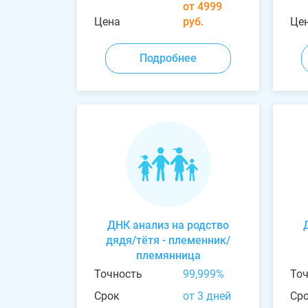
от 4999
Цена
руб.
Це
Подробнее
ДНК анализ на родство
дядя/тётя - племенник/
племянница
Точность
99,999%
То
Срок
от 3 дней
Ср