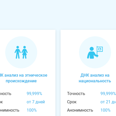
К анализ на этническое
ДНК анализ на
происхождение
национальность
чность
99,999%
Точность
99,999%
ок
от 7 дней
Срок
от 21 д
онимность
100%
Анонимность
100%