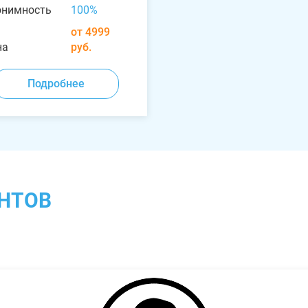
онимность
100%
от 4999
на
руб.
Подробнее
НТОВ