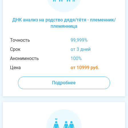
ДНК анализ на родство дядя/тётя - племенник/
племянница
Точность
99,999%
Срок
от 3 дней
Анонимность
100%
Цена
от 10999 руб.
Подробнее