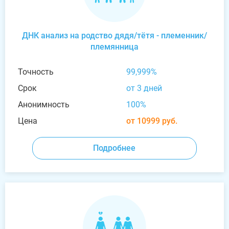
ДНК анализ на родство дядя/тётя - племенник/
племянница
Точность
99,999%
Срок
от 3 дней
Анонимность
100%
Цена
от 10999 руб.
Подробнее