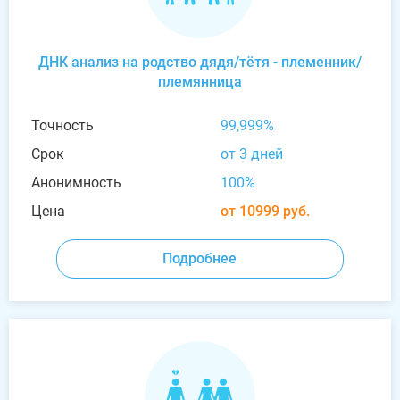
ДНК анализ на родство дядя/тётя - племенник/
племянница
Точность
99,999%
Срок
от 3 дней
Анонимность
100%
Цена
от 10999 руб.
Подробнее