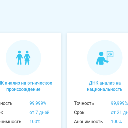
К анализ на этническое
ДНК анализ на
происхождение
национальность
чность
99,999%
Точность
99,999%
ок
от 7 дней
Срок
от 21 д
онимность
100%
Анонимность
100%