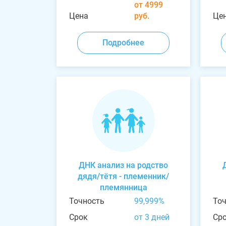
от 4999
Цена
руб.
Це
Подробнее
ДНК анализ на родство
дядя/тётя - племенник/
племянница
Точность
99,999%
То
Срок
от 3 дней
Ср