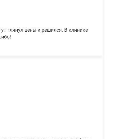
ут глянул цены и решился. В клинике
сибо!