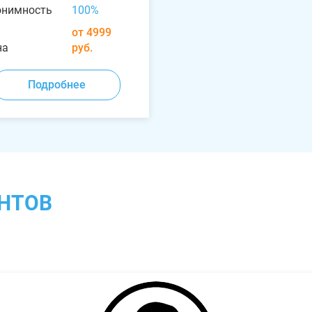
онимность
100%
от 4999
на
руб.
Подробнее
НТОВ