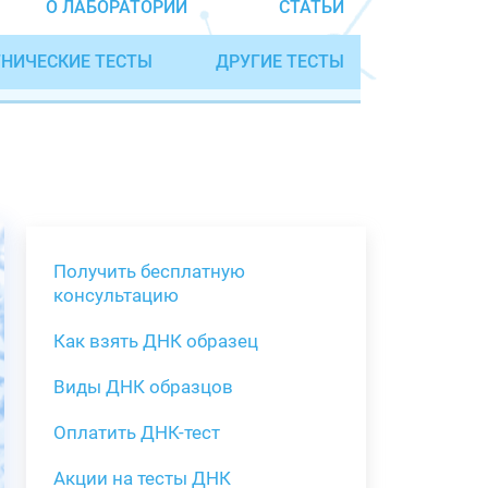
О ЛАБОРАТОРИИ
СТАТЬИ
НИЧЕСКИЕ ТЕСТЫ
ДРУГИЕ ТЕСТЫ
Получить бесплатную
консультацию
Как взять ДНК образец
Получить бе
Виды ДНК образцов
Как взять о
Виды нестан
(инструкция)
для анализа
Оплатить ДНК-тест
Забор крови
Акции на тесты ДНК
тестов