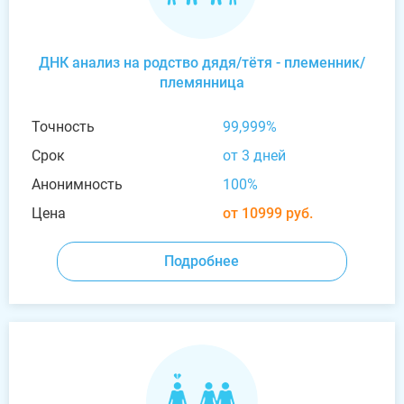
ДНК анализ на родство дядя/тётя - племенник/
племянница
Точность
99,999%
Срок
от 3 дней
Анонимность
100%
Цена
от 10999 руб.
Подробнее