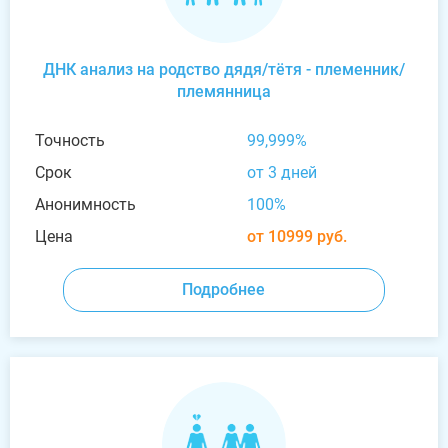
ДНК анализ на родство дядя/тётя - племенник/
племянница
Точность
99,999%
Срок
от 3 дней
Анонимность
100%
Цена
от 10999 руб.
Подробнее