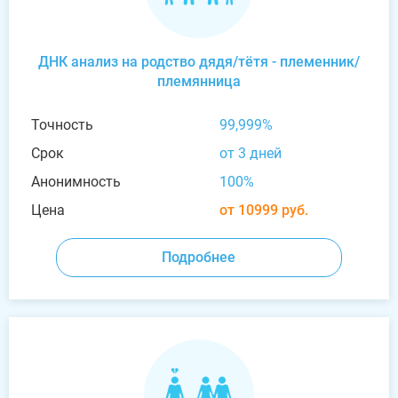
ДНК анализ на родство дядя/тётя - племенник/
племянница
Точность
99,999%
Срок
от 3 дней
Анонимность
100%
Цена
от 10999 руб.
Подробнее