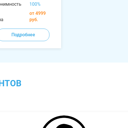
онимность
100%
от 4999
на
руб.
Подробнее
НТОВ