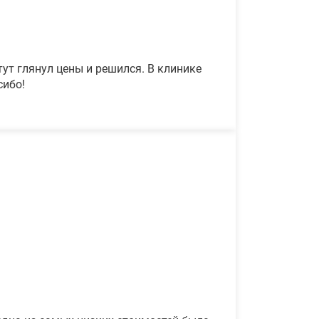
ут глянул цены и решился. В клинике
сибо!