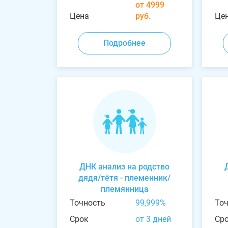
от 4999
Цена
руб.
Це
Подробнее
ДНК анализ на родство
дядя/тётя - племенник/
племянница
Точность
99,999%
То
Срок
от 3 дней
Ср