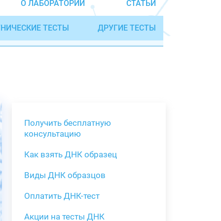
О ЛАБОРАТОРИИ
СТАТЬИ
НИЧЕСКИЕ ТЕСТЫ
ДРУГИЕ ТЕСТЫ
Получить бесплатную
консультацию
Как взять ДНК образец
Получить бе
Виды ДНК образцов
Как взять о
Виды нестан
(инструкция)
для анализа
Оплатить ДНК-тест
Забор крови
Акции на тесты ДНК
тестов