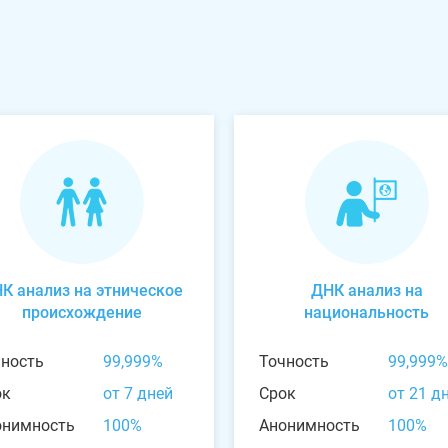
К анализ на этническое
ДНК анализ на
происхождение
национальность
чность
99,999%
Точность
99,999%
ок
от 7 дней
Срок
от 21 д
онимность
100%
Анонимность
100%