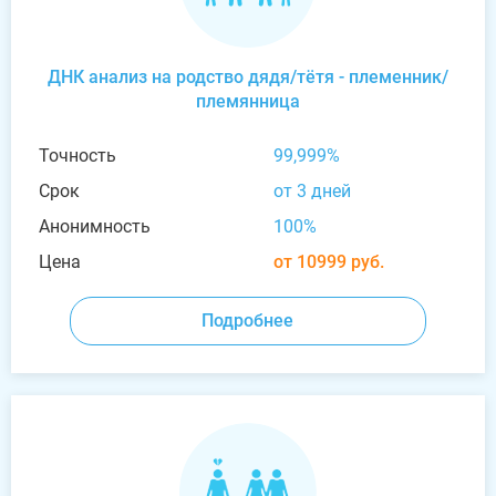
ДНК анализ на родство дядя/тётя - племенник/
племянница
Точность
99,999%
Срок
от 3 дней
Анонимность
100%
Цена
от 10999 руб.
Подробнее