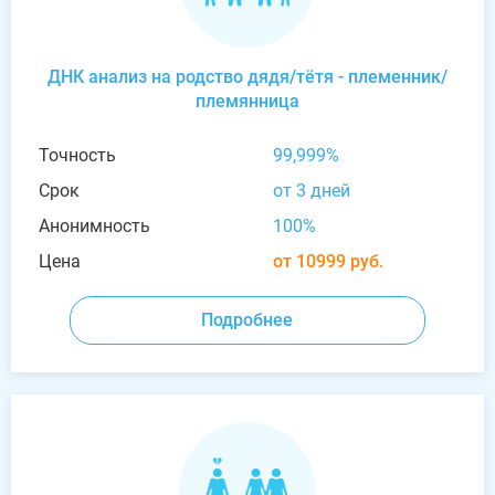
ДНК анализ на родство дядя/тётя - племенник/
племянница
Точность
99,999%
Срок
от 3 дней
Анонимность
100%
Цена
от 10999 руб.
Подробнее