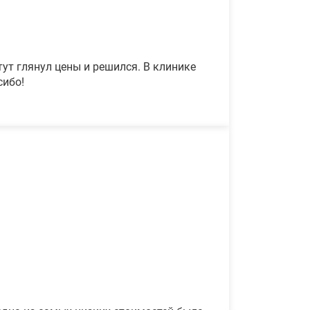
ут глянул цены и решился. В клинике
сибо!