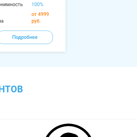
онимность
100%
от 4999
на
руб.
Подробнее
НТОВ