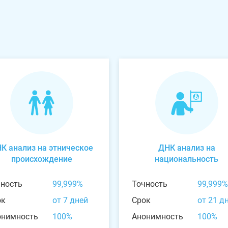
К анализ на этническое
ДНК анализ на
происхождение
национальность
чность
99,999%
Точность
99,999%
ок
от 7 дней
Срок
от 21 д
онимность
100%
Анонимность
100%