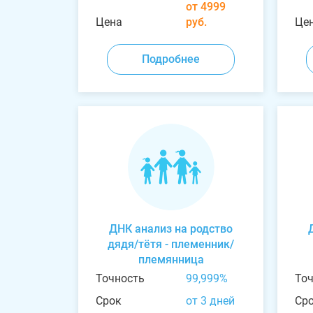
от 4999
Цена
руб.
Це
Подробнее
ДНК анализ на родство
дядя/тётя - племенник/
племянница
Точность
99,999%
То
Срок
от 3 дней
Ср