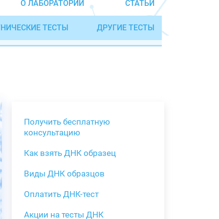
О ЛАБОРАТОРИИ
СТАТЬИ
НИЧЕСКИЕ ТЕСТЫ
ДРУГИЕ ТЕСТЫ
Получить бесплатную
консультацию
Как взять ДНК образец
Получить бе
Виды ДНК образцов
Как взять о
Виды нестан
(инструкция)
для анализа
Оплатить ДНК-тест
Забор крови
Акции на тесты ДНК
тестов